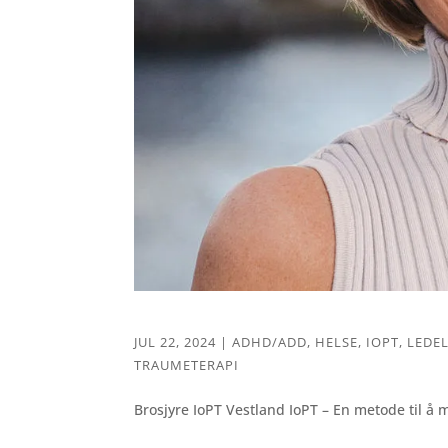
JUL 22, 2024
|
ADHD/ADD
,
HELSE
,
IOPT
,
LEDE
TRAUMETERAPI
Brosjyre IoPT Vestland IoPT – En metode til å