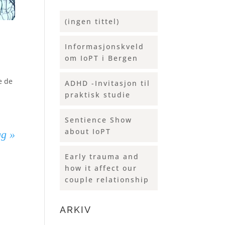
(ingen tittel)
Informasjonskveld
om IoPT i Bergen
e de
ADHD -Invitasjon til
praktisk studie
Sentience Show
about IoPT
gg »
Early trauma and
how it affect our
couple relationship
ARKIV