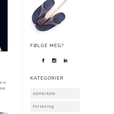
FØLGE MEG?
KATEGORIER
e is
vior
ADHD/ADD
Forskning